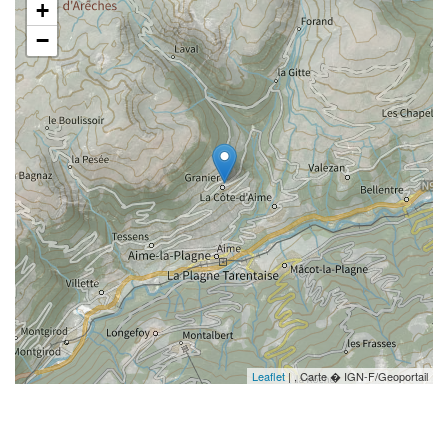
+
−
Leaflet
| , Carte � IGN-F/Geoportail