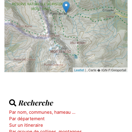
Leaflet
| , Carte � IGN-F/Geoportail
Recherche
Par nom, communes, hameau ...
Par département
Sur un itineraire
Par groupe de collines, montagnes