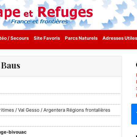
éo / Secours
Site Favoris
Parcs Naturels
Adresses Utile
Baus
itimes / Val Gesso / Argentera Régions frontalières
uge-bivouac