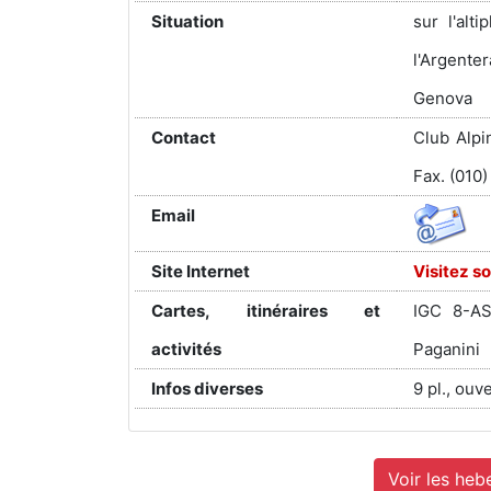
Situation
sur l'alt
l'Argente
Genova
Contact
Club Alpi
Fax. (010)
Email
Site Internet
Visitez so
Cartes, itinéraires et
IGC 8-AS
activités
Paganini
Infos diverses
9 pl., ouv
Voir les heb