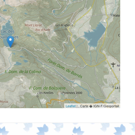
Leaflet
| , Carte � IGN-F/Geoportail