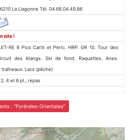
66210 La Llagonne Tél. 04.68.04.49.86
n site !
ET-RE 8 Pics Carlit et Péric. HRP. GR 10. Tour des
Circuit des étangs. Ski de fond. Raquettes. Anes.
 traîneaux. Lacs (pêche)
 2, 4 et 6 pl., repas
nts : "Pyrénées-Orientales"