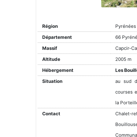
Région
Pyrénées
Département
66 Pyréné
Massif
Capcir-Car
Altitude
2005 m
Hébergement
Les Bouil
Situation
au sud d
courses e
la Porteil
Contact
Chalet-r
Bouillo
Communau