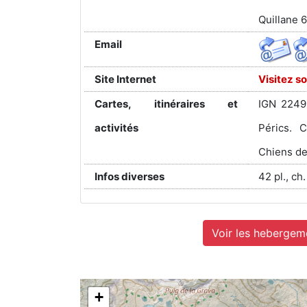
Quillane 
Email
Site Internet
Visitez so
Cartes, itinéraires et
IGN 2249.
activités
Pérics. 
Chiens de
Infos diverses
42 pl., ch.
Voir les hebergeme
+