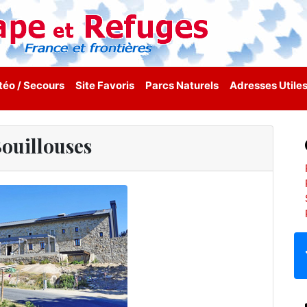
éo / Secours
Site Favoris
Parcs Naturels
Adresses Utile
Bouillouses