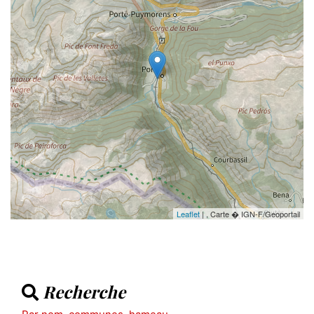
Leaflet
| , Carte � IGN-F/Geoportail
Recherche