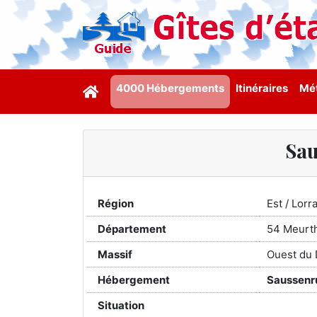
4000 Hébergements
Itinéraires
Mét
Sau
Région
Est / Lorr
Département
54 Meurt
Massif
Ouest du 
Hébergement
Saussenru
Situation