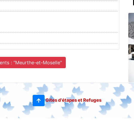
ents : "Meurthe-et-Moselle"
Gites d'étapes et Refuges