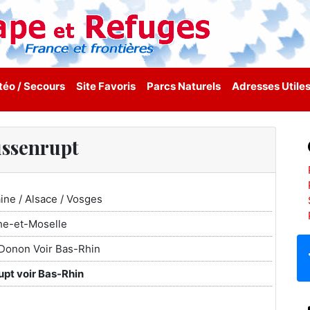
éo / Secours
Site Favoris
Parcs Naturels
Adresses Utile
ssenrupt
aine / Alsace / Vosges
he-et-Moselle
Donon Voir Bas-Rhin
pt voir Bas-Rhin