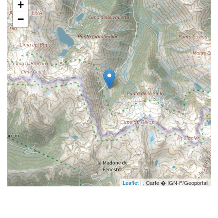
+
−
Leaflet
| , Carte � IGN-F/Geoportail