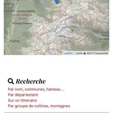
Leaflet
| , Carte � IGN-F/Geoportail
Recherche
Par nom, communes, hameau ...
Par département
Sur un itineraire
Par groupe de collines, montagnes