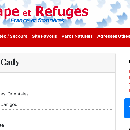
éo / Secours
Site Favoris
Parcs Naturels
Adresses Utile
Cady
es-Orientales
 Canigou
se