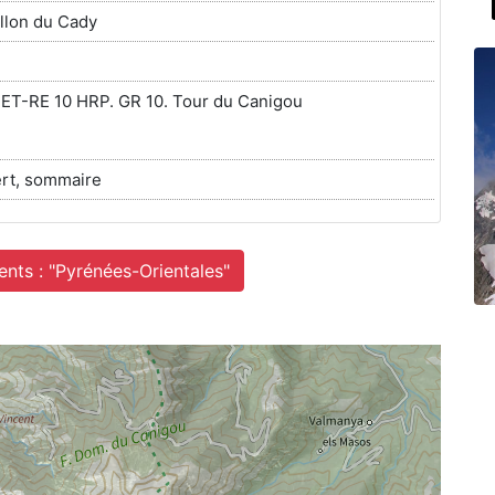
allon du Cady
ET-RE 10 HRP. GR 10. Tour du Canigou
vert, sommaire
nts : "Pyrénées-Orientales"