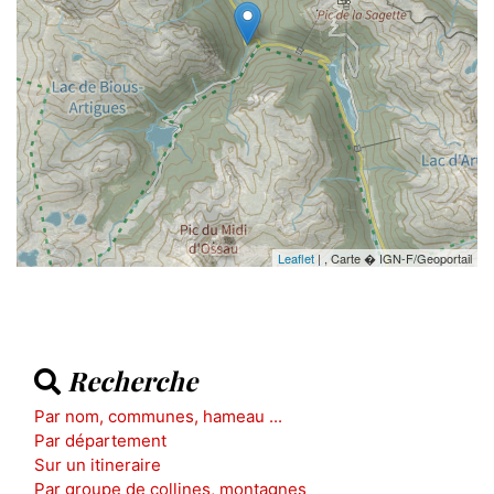
Leaflet
| , Carte � IGN-F/Geoportail
Recherche
Par nom, communes, hameau ...
Par département
Sur un itineraire
Par groupe de collines, montagnes