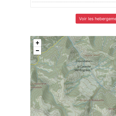
Voir les hebergeme
+
−