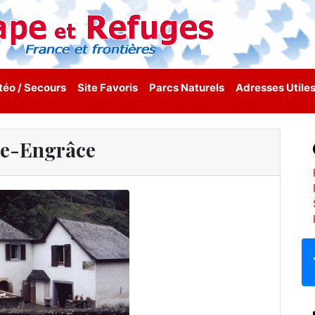
éo / Secours
Site Favoris
Parcs Naturels
Adresses Utile
te-Engrâce