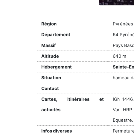
Région
Pyrénées
Département
64 Pyréné
Massif
Pays Bas
Altitude
640 m
Hébergement
Sainte-En
Situation
hameau da
Contact
Cartes, itinéraires et
IGN 1446.
activités
Var. HRP.
Equestre.
Infos diverses
Fermeture