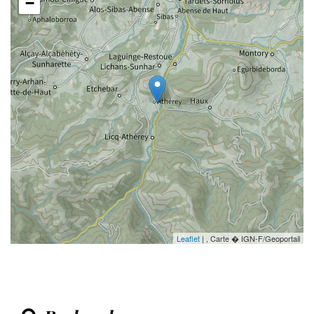
−
Leaflet
| , Carte � IGN-F/Geoportail