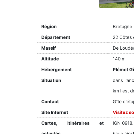
Région
Bretagne
Département
22 Côtes 
Massif
De Loudéa
Altitude
140 m
Hébergement
Plémet Gî
Situation
dans l'anc
km l'est 
Contact
Gîte d'ét
Site Internet
Visitez so
Cartes, itinéraires et
IGN 0918.
activités
(voie Ver