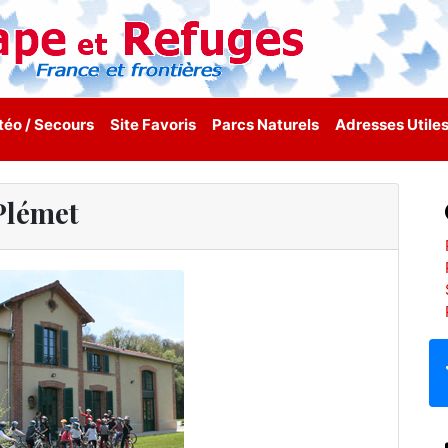
éo / Secours
Site Favoris
Parcs Naturels
Adresses Utile
Plémet