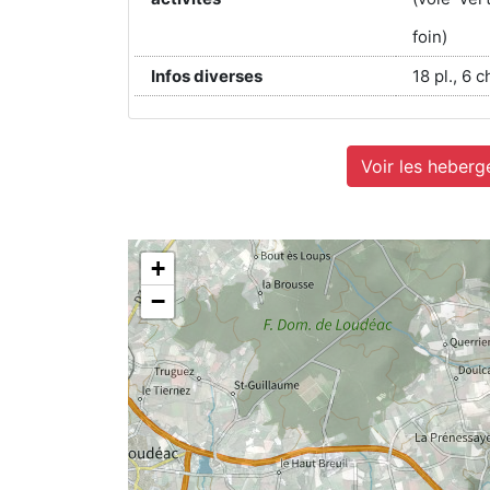
foin)
Infos diverses
18 pl., 6 
Voir les heberg
+
−