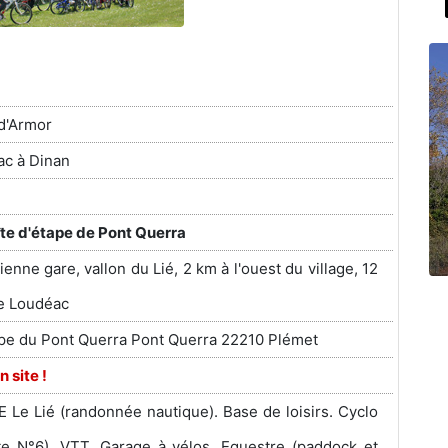
d'Armor
c à Dinan
te d'étape de Pont Querra
ienne gare, vallon du Lié, 2 km à l'ouest du village, 12
de Loudéac
ape du Pont Querra Pont Querra 22210 Plémet
n site !
E Le Lié (randonnée nautique). Base de loisirs. Cyclo
te N°6). VTT. Garage à vélos. Equestre (paddock et