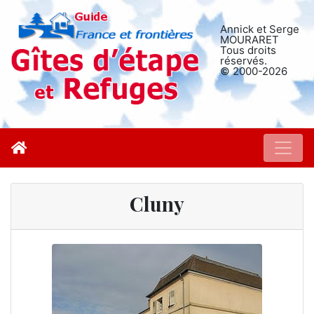
Annick et Serge
MOURARET
Tous droits
réservés.
© 2000-2026
Cluny