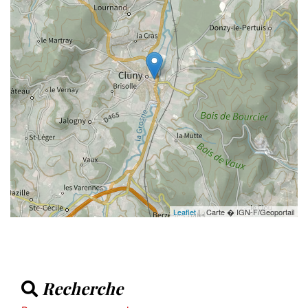
Leaflet
| , Carte � IGN-F/Geoportail
Recherche