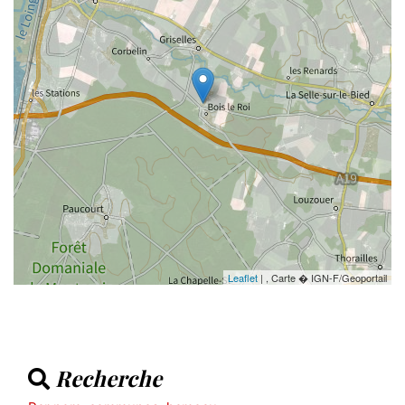
Leaflet
| , Carte � IGN-F/Geoportail
Recherche