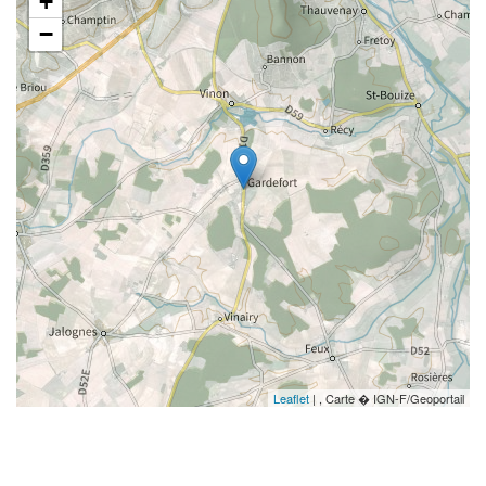
+
−
Leaflet
| , Carte � IGN-F/Geoportail