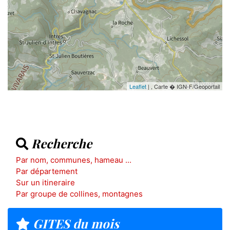
Leaflet
| , Carte � IGN-F/Geoportail
Recherche
Par nom, communes, hameau ...
Par département
Sur un itineraire
Par groupe de collines, montagnes
GITES du mois