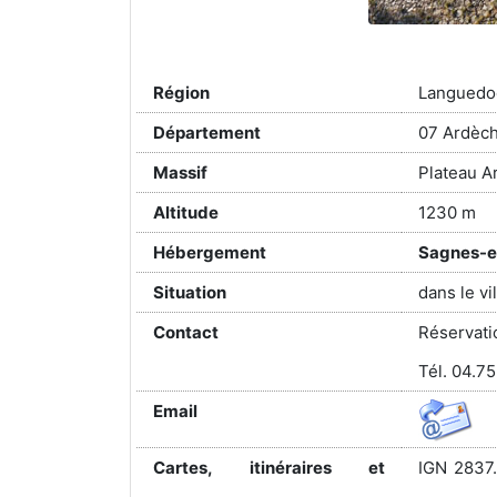
Région
Languedo
Département
07 Ardèc
Massif
Plateau A
Altitude
1230 m
Hébergement
Sagnes-et
Situation
dans le v
Contact
Réservat
Tél. 04.7
Email
Cartes, itinéraires et
IGN 2837