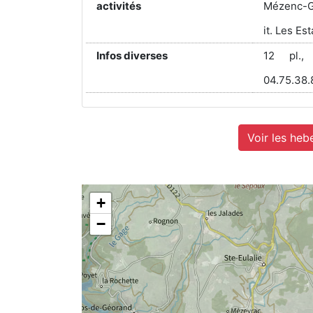
activités
Mézenc-Ge
it. Les E
Infos diverses
12 pl., 
04.75.38.
Voir les heb
+
−