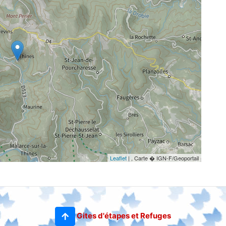
Leaflet
| , Carte � IGN-F/Geoportail
Gites d'étapes et Refuges