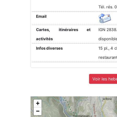
Tél. rés. 
Email
Cartes, itinéraires et
IGN 2838.
activités
disponible
Infos diverses
15 pl., 4 c
restaurant
Voir les heb
+
−