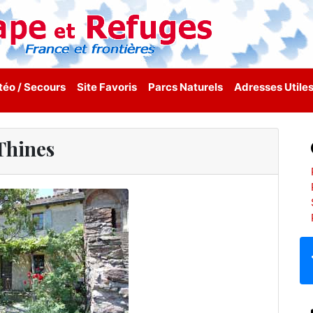
éo / Secours
Site Favoris
Parcs Naturels
Adresses Utile
Thines