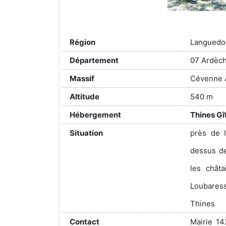
Région
Languedo
Département
07 Ardèc
Massif
Cévenne 
Altitude
540 m
Hébergement
Thines G
Situation
près de l
dessus de
les chât
Loubares
Thines
Contact
Mairie 14