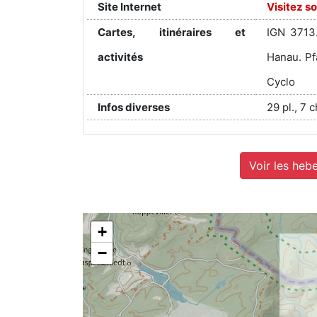
Site Internet
Visitez so
Cartes, itinéraires et
IGN 3713
activités
Hanau. Pf
Cyclo
Infos diverses
29 pl., 7 
Voir les heb
+
−