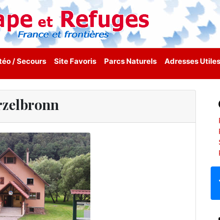
éo / Secours
Site Favoris
Parcs Naturels
Adresses Utile
rzelbronn