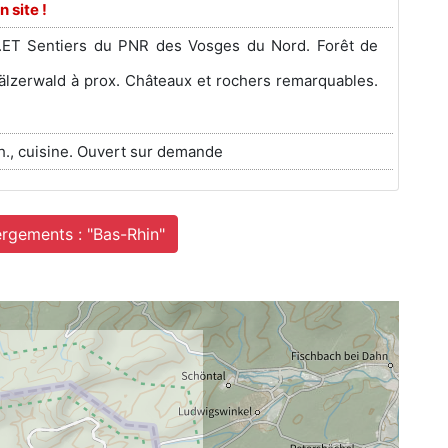
n site !
.ET Sentiers du PNR des Vosges du Nord. Forêt de
älzerwald à prox. Châteaux et rochers remarquables.
ch., cuisine. Ouvert sur demande
ergements : "Bas-Rhin"