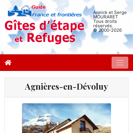
Annick et Serge
MOURARET
Tous droits
réservés.
© 2000-2026
Agnières-en-Dévoluy