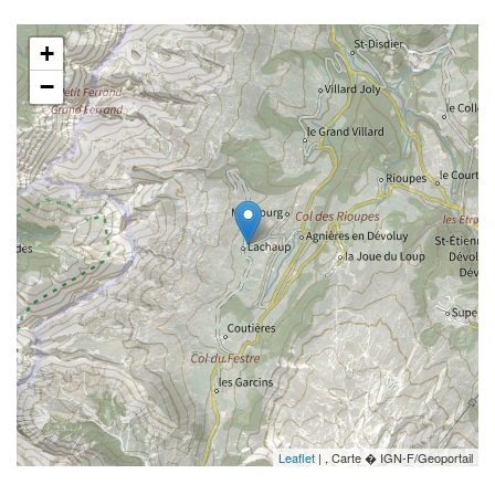
+
−
Leaflet
| , Carte � IGN-F/Geoportail