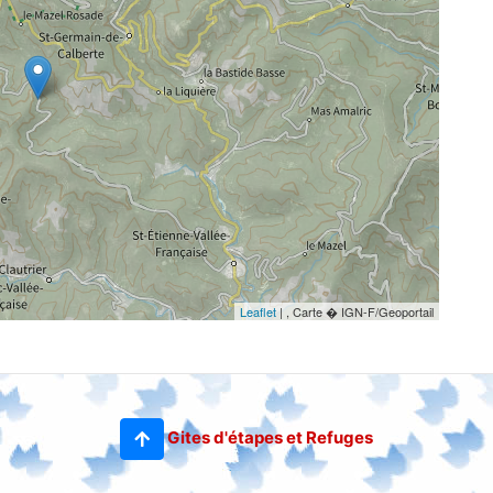
Leaflet
| , Carte � IGN-F/Geoportail
Gites d'étapes et Refuges