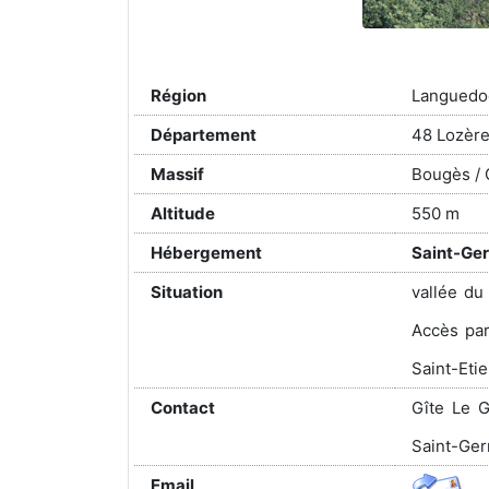
Région
Languedo
Département
48 Lozèr
Massif
Bougès / 
Altitude
550 m
Hébergement
Saint-Ger
Situation
vallée du
Accès par
Saint-Eti
Contact
Gîte Le 
Saint-Ger
Email