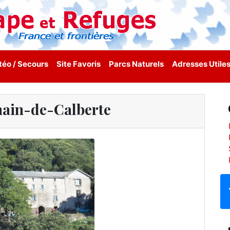
éo / Secours
Site Favoris
Parcs Naturels
Adresses Utile
ain-de-Calberte