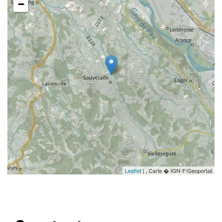
−
Leaflet
| , Carte � IGN-F/Geoportail