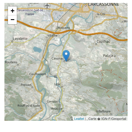
+
−
Leaflet
| , Carte � IGN-F/Geoportail