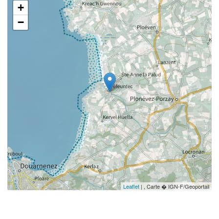
+
−
Leaflet
| , Carte � IGN-F/Geoportail