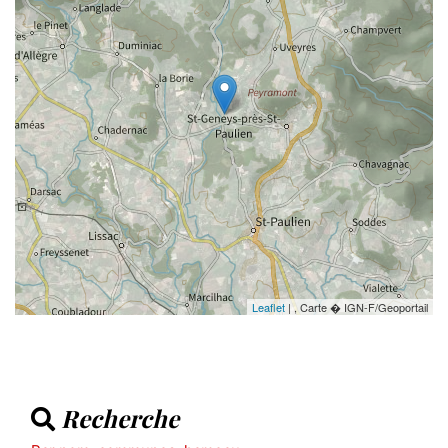
Leaflet
| , Carte � IGN-F/Geoportail
Recherche