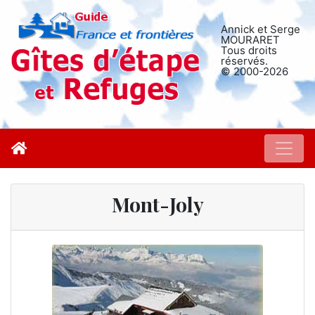
Annick et Serge
MOURARET
Tous droits
réservés.
© 2000-2026
Mont-Joly