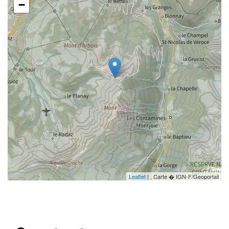
−
Leaflet
| , Carte � IGN-F/Geoportail