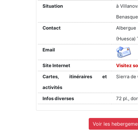
Situation
à Villanov
Benasqu
Contact
Albergue
(Huesca) 
Email
Site Internet
Visitez so
Cartes, itinéraires et
Sierra de 
activités
Infos diverses
72 pl., do
Voir les hebergeme