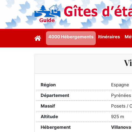
4000 Hébergements
Itinéraires
Mét
V
Région
Espagne
Département
Pyrénées
Massif
Posets / C
Altitude
925 m
Hébergement
Villanov