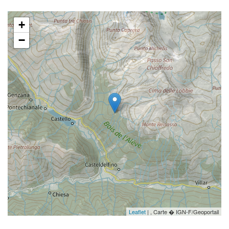
+
−
Leaflet
| , Carte � IGN-F/Geoportail