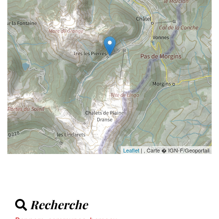
Leaflet
| , Carte � IGN-F/Geoportail
Recherche