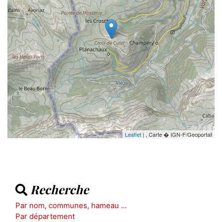
Leaflet
| , Carte � IGN-F/Geoportail
Recherche
Par nom, communes, hameau ...
Par département