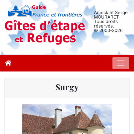
Annick et Serge
MOURARET
Tous droits
réservés.
© 2000-2026
Surgy