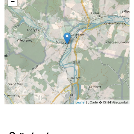
−
Leaflet
| , Carte � IGN-F/Geoportail