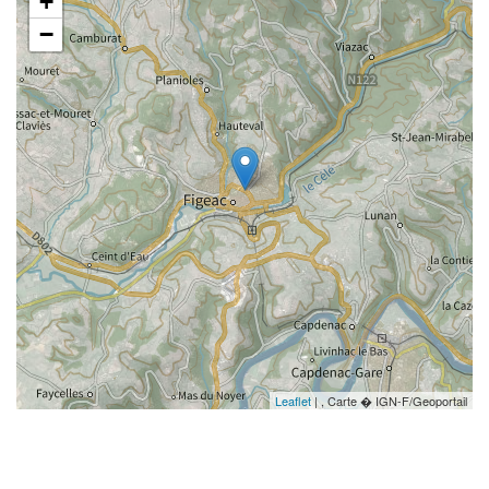
+
−
Leaflet
| , Carte � IGN-F/Geoportail