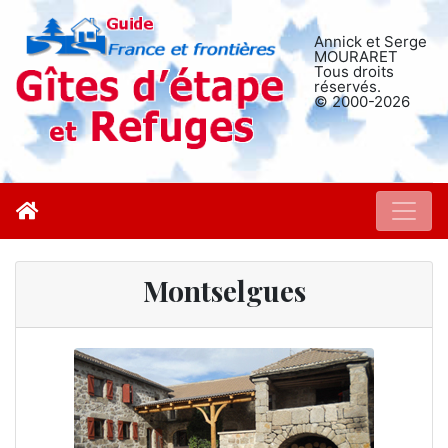
Annick et Serge
MOURARET
Tous droits
réservés.
© 2000-2026
Montselgues