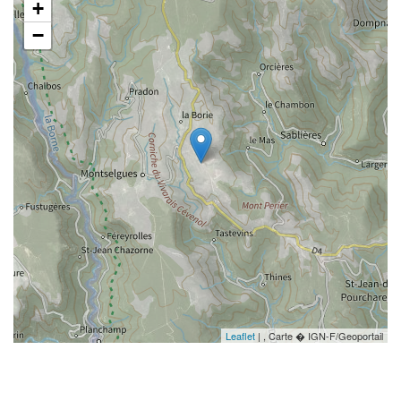
+
−
Leaflet
| , Carte � IGN-F/Geoportail