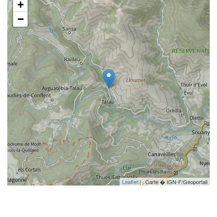
+
−
Leaflet
| , Carte � IGN-F/Geoportail