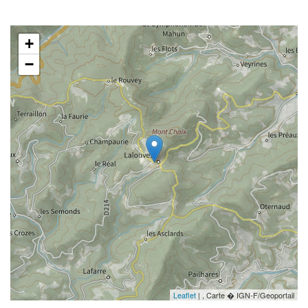
+
−
Leaflet
| , Carte � IGN-F/Geoportail