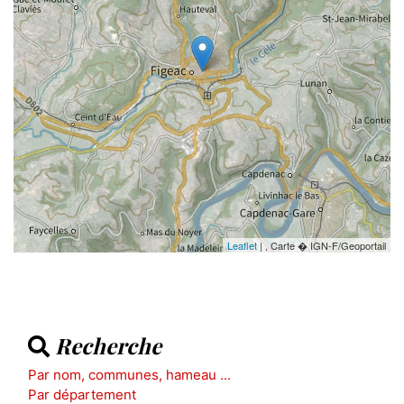
Leaflet
| , Carte � IGN-F/Geoportail
Recherche
Par nom, communes, hameau ...
Par département