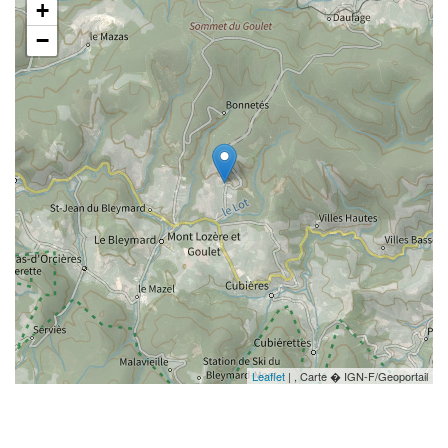
+
−
Leaflet
| , Carte � IGN-F/Geoportail