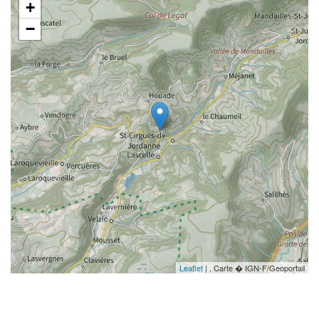
+
−
Leaflet
| , Carte � IGN-F/Geoportail