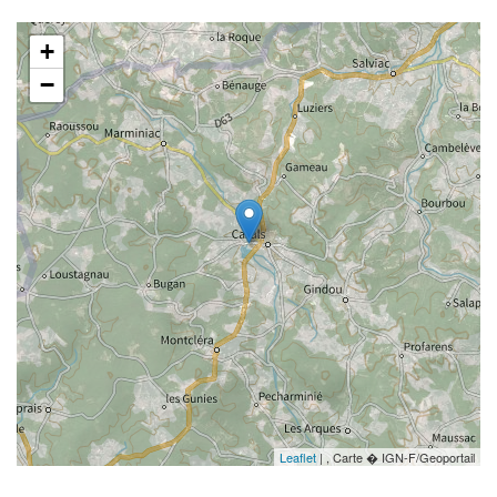
+
−
Leaflet
| , Carte � IGN-F/Geoportail