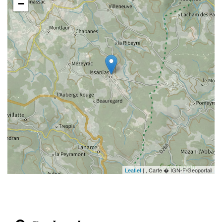
−
Leaflet
| , Carte � IGN-F/Geoportail