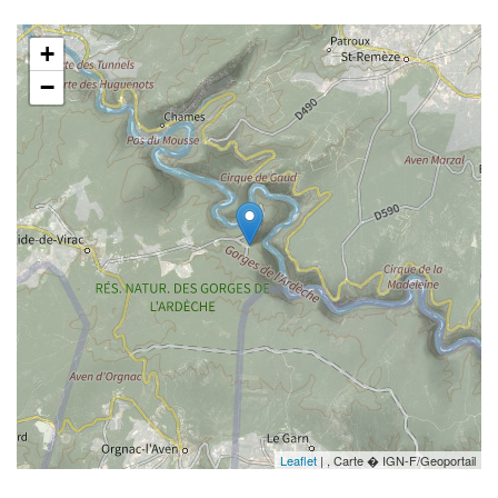
+
−
Leaflet
| , Carte � IGN-F/Geoportail