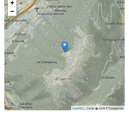
+
−
Leaflet
| , Carte � IGN-F/Geoportail