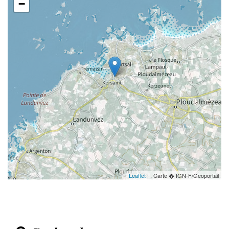
−
Leaflet
| , Carte � IGN-F/Geoportail