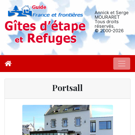
Annick et Serge
MOURARET
Tous droits
réservés.
© 2000-2026
Portsall