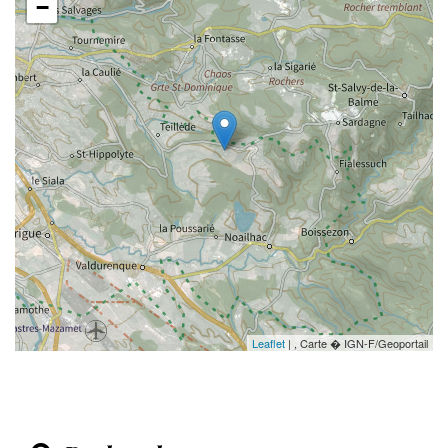
−
Leaflet
| , Carte � IGN-F/Geoportail