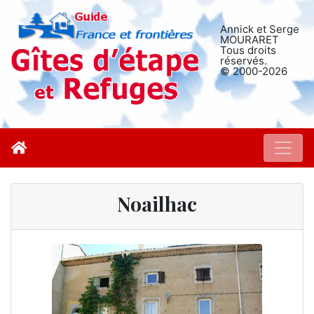
Annick et Serge
MOURARET
Tous droits
réservés.
© 2000-2026
Noailhac