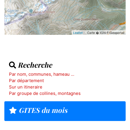
Leaflet
| , Carte � IGN-F/Geoportail
Recherche
Par nom, communes, hameau ...
Par département
Sur un itineraire
Par groupe de collines, montagnes
GITES du mois