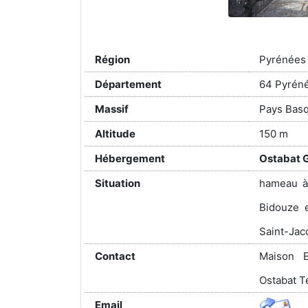
Région
Pyrénées
Département
64 Pyréné
Massif
Pays Bas
Altitude
150 m
Hébergement
Ostabat G
Situation
hameau à 
Bidouze e
Saint-Jac
Contact
Maison E
Ostabat Té
Email