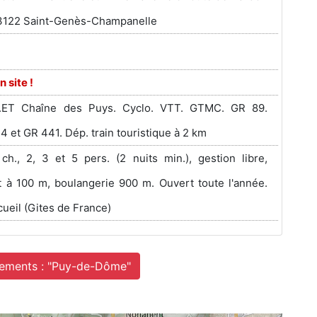
63122 Saint-Genès-Champanelle
n site !
.ET Chaîne des Puys. Cyclo. VTT. GTMC. GR 89.
4 et GR 441. Dép. train touristique à 2 km
 ch., 2, 3 et 5 pers. (2 nuits min.), gestion libre,
t à 100 m, boulangerie 900 m. Ouvert toute l'année.
ueil (Gites de France)
gements : "Puy-de-Dôme"