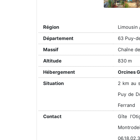
Région
Limousin 
Département
63 Puy-
Massif
Chaîne d
Altitude
830 m
Hébergement
Orcines G
Situation
2 km au s
Puy de Dô
Ferrand
Contact
Gîte l'O
Montrod
06.18.02.