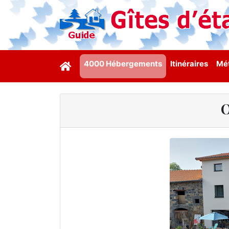
4000 Hébergements
Itinéraires
Mét
O