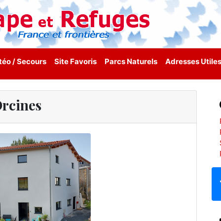
éo / Secours
Site Favoris
Parcs Naturels
Adresses Utile
rcines