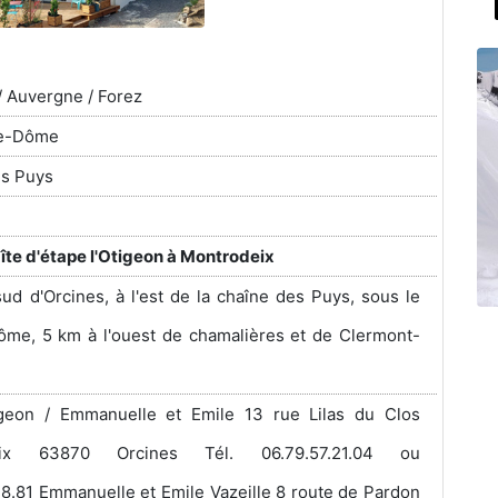
/ Auvergne / Forez
de-Dôme
es Puys
îte d'étape l'Otigeon à Montrodeix
ud d'Orcines, à l'est de la chaîne des Puys, sous le
me, 5 km à l'ouest de chamalières et de Clermont-
tigeon / Emmanuelle et Emile 13 rue Lilas du Clos
eix 63870 Orcines Tél. 06.79.57.21.04 ou
38.81 Emmanuelle et Emile Vazeille 8 route de Pardon