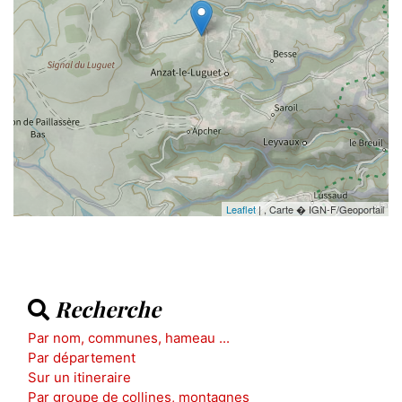
Leaflet
| , Carte � IGN-F/Geoportail
Recherche
Par nom, communes, hameau ...
Par département
Sur un itineraire
Par groupe de collines, montagnes