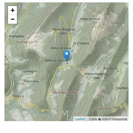
+
−
Leaflet
| , Carte � IGN-F/Geoportail